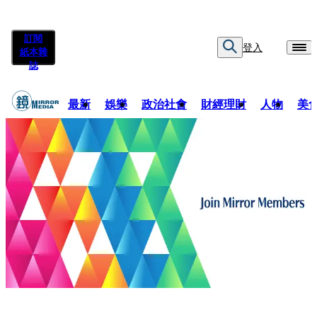
訂閱
登入
紙本雜
誌
最新
娛樂
政治社會
財經理財
人物
美