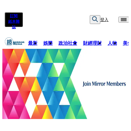
訂閱
登入
紙本雜
誌
最新
娛樂
政治社會
財經理財
人物
美