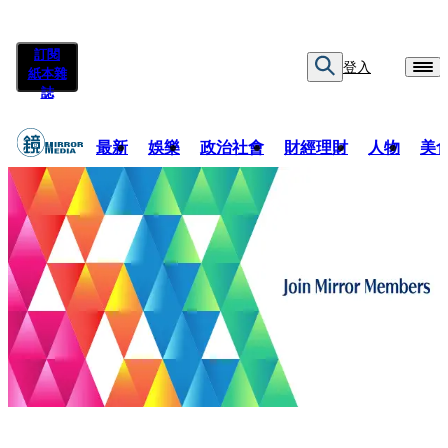
訂閱
登入
紙本雜
誌
最新
娛樂
政治社會
財經理財
人物
美