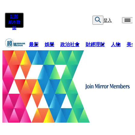
訂閱
登入
紙本雜
誌
最新
娛樂
政治社會
財經理財
人物
美