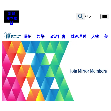
訂閱
登入
紙本雜
誌
最新
娛樂
政治社會
財經理財
人物
美