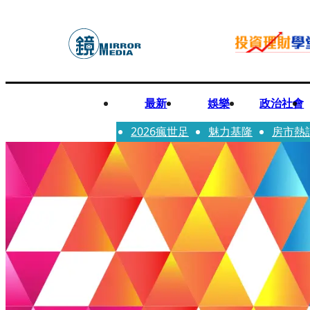
最新
娛樂
政治社會
2026瘋世足
魅力基隆
房市熱