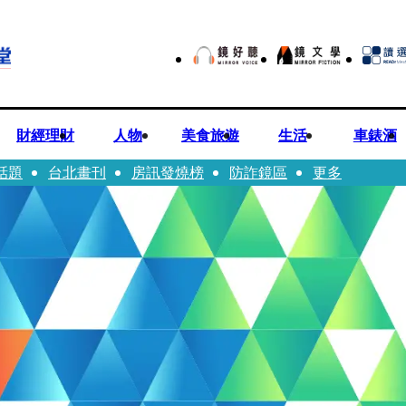
財經理財
人物
美食旅遊
生活
車錶酒
話題
台北畫刊
房訊發燒榜
防詐鏡區
更多