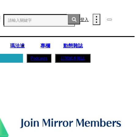
登入
瑪法達
專欄
動態雜誌
訂閱紙本雜誌
Podcasts