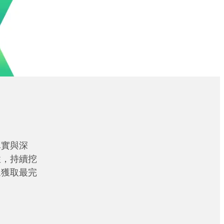
真實與深
性，持續挖
眾獲取最完