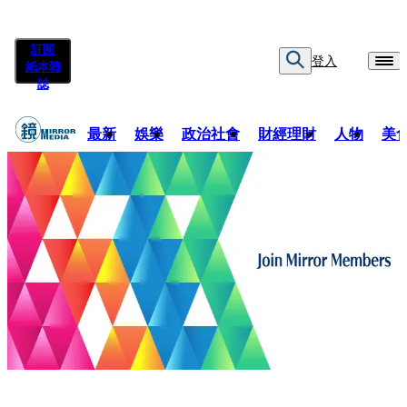
訂閱
登入
紙本雜
誌
最新
娛樂
政治社會
財經理財
人物
美