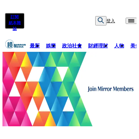
訂閱
登入
紙本雜
誌
最新
娛樂
政治社會
財經理財
人物
美