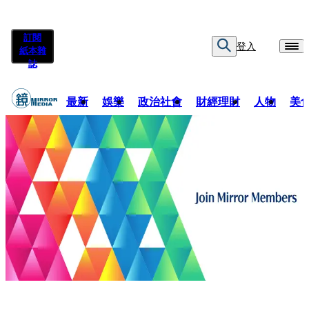
訂閱
登入
紙本雜
誌
最新
娛樂
政治社會
財經理財
人物
美