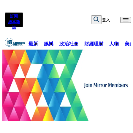
訂閱
登入
紙本雜
誌
最新
娛樂
政治社會
財經理財
人物
美