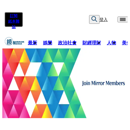
訂閱
登入
紙本雜
誌
最新
娛樂
政治社會
財經理財
人物
美