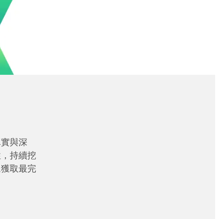
真實與深
性，持續挖
眾獲取最完