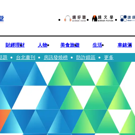
財經理財
人物
美食旅遊
生活
車錶酒
話題
台北畫刊
房訊發燒榜
防詐鏡區
更多