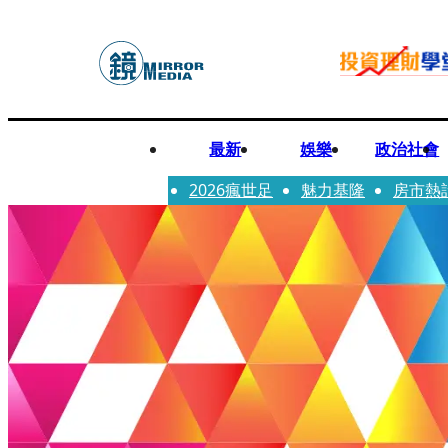
最新
娛樂
政治社會
2026瘋世足
魅力基隆
房市熱