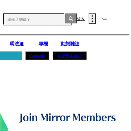
登入
瑪法達
專欄
動態雜誌
訂閱紙本雜誌
Podcasts