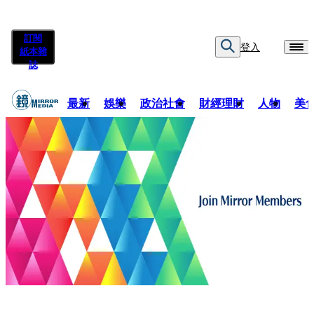
訂閱
登入
紙本雜
誌
最新
娛樂
政治社會
財經理財
人物
美