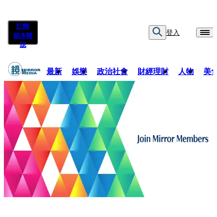
訂閱
登入
紙本雜
誌
最新
娛樂
政治社會
財經理財
人物
美