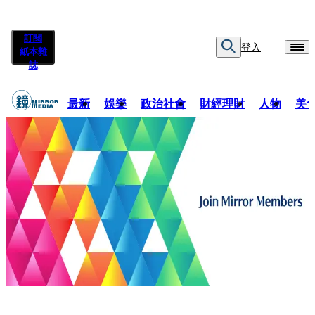
訂閱
登入
紙本雜
誌
最新
娛樂
政治社會
財經理財
人物
美