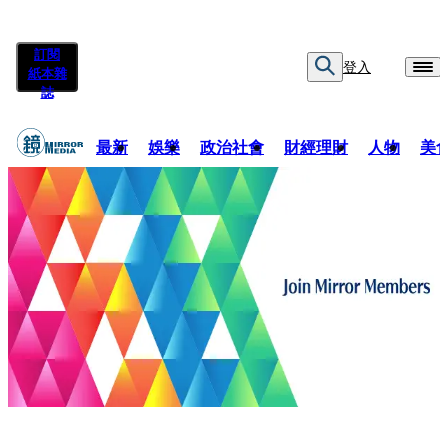
訂閱
登入
紙本雜
誌
最新
娛樂
政治社會
財經理財
人物
美