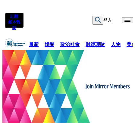
訂閱
登入
紙本雜
誌
最新
娛樂
政治社會
財經理財
人物
美