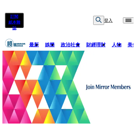
訂閱
登入
紙本雜
誌
最新
娛樂
政治社會
財經理財
人物
美