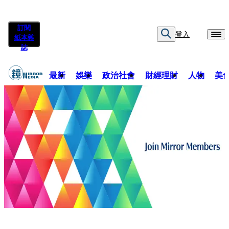
訂閱
登入
紙本雜
誌
最新
娛樂
政治社會
財經理財
人物
美