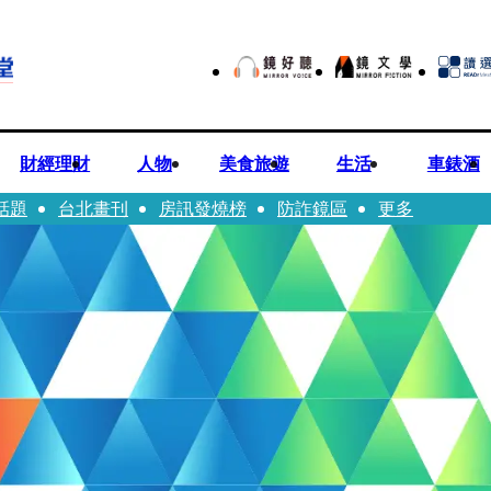
財經理財
人物
美食旅遊
生活
車錶酒
話題
台北畫刊
房訊發燒榜
防詐鏡區
更多