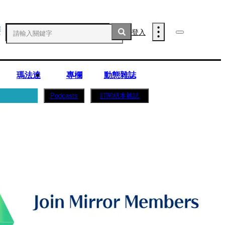
登入
瑪法達
專欄
動態雜誌
訂閱紙本雜誌
Podcasts