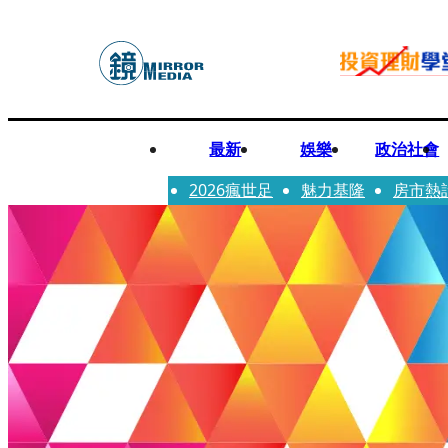
最新
娛樂
政治社會
2026瘋世足
魅力基隆
房市熱