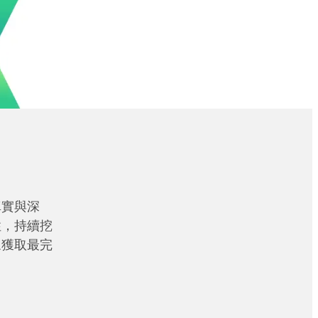
真實與深
性，持續挖
眾獲取最完