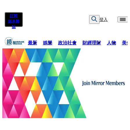
訂閱
登入
紙本雜
誌
最新
娛樂
政治社會
財經理財
人物
美