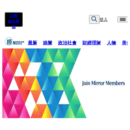
訂閱
登入
紙本雜
誌
最新
娛樂
政治社會
財經理財
人物
美