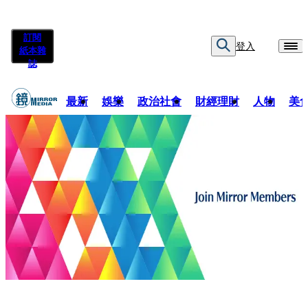
訂閱
登入
紙本雜
誌
最新
娛樂
政治社會
財經理財
人物
美