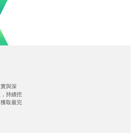
真實與深
性，持續挖
眾獲取最完