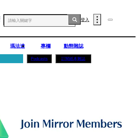
登入
瑪法達
專欄
動態雜誌
訂閱紙本雜誌
Podcasts