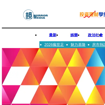
最新
娛樂
政治社會
2026瘋世足
魅力基隆
房市熱