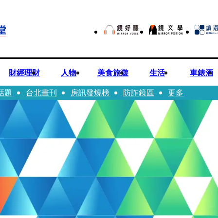
財經理財
人物
美食旅遊
生活
車錶酒
話題
台北畫刊
房訊發燒榜
防詐鏡區
更多