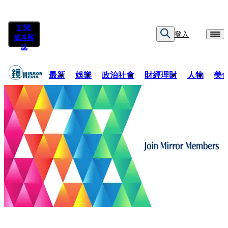
訂閱
登入
紙本雜
誌
最新
娛樂
政治社會
財經理財
人物
美