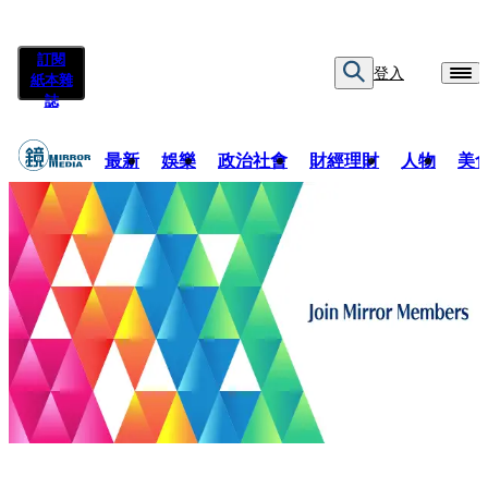
訂閱
登入
紙本雜
誌
最新
娛樂
政治社會
財經理財
人物
美