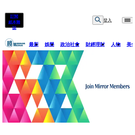
訂閱
登入
紙本雜
誌
最新
娛樂
政治社會
財經理財
人物
美