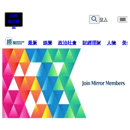
訂閱
登入
紙本雜
誌
最新
娛樂
政治社會
財經理財
人物
美