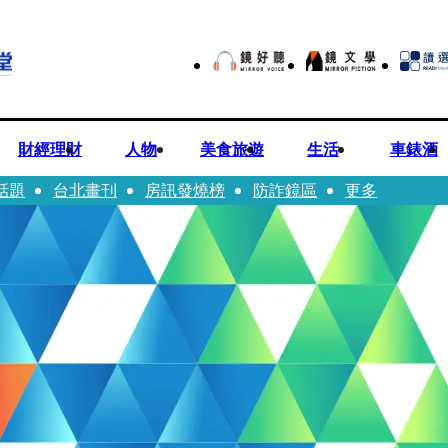
財經理財
人物
美食旅遊
生活
車錶酒
話題
台北畫刊
房訊發燒榜
防詐鏡區
更多