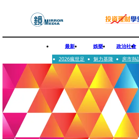
最新
娛樂
政治社會
2026瘋世足
魅力基隆
房市熱