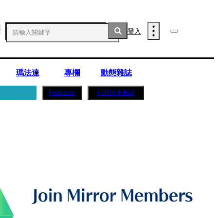
登入
瑪法達
專欄
動態雜誌
訂閱紙本雜誌
Podcasts