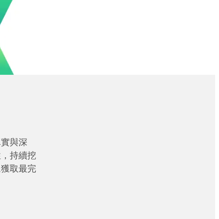
真實與深
性，持續挖
眾獲取最完