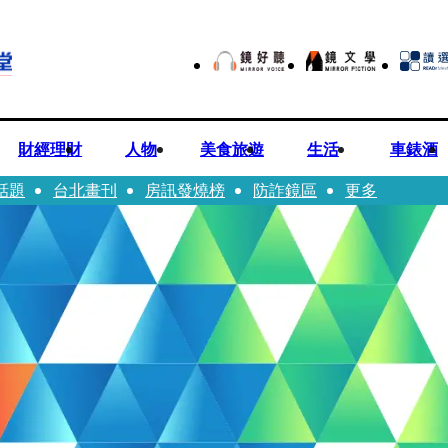
財經理財
人物
美食旅遊
生活
車錶酒
話題
台北畫刊
房訊發燒榜
防詐鏡區
更多