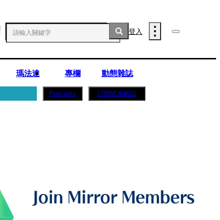
登入
瑪法達
專欄
動態雜誌
訂閱紙本雜誌
Podcasts