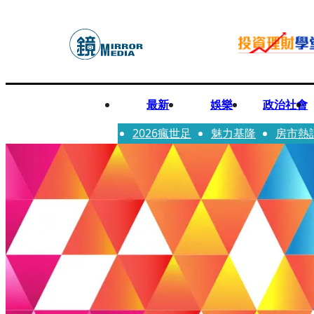
最新
娛樂
政治社會
2026瘋世足
魅力基隆
房市熱