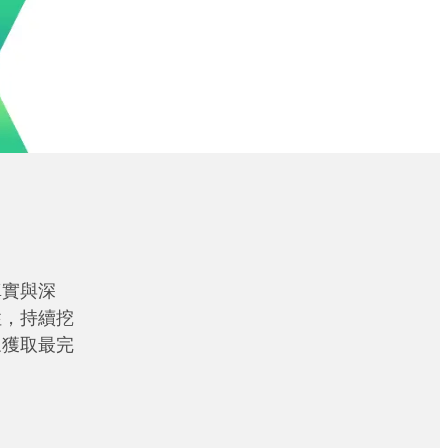
真實與深
性，持續挖
眾獲取最完