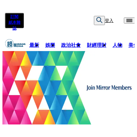
訂閱
登入
紙本雜
誌
最新
娛樂
政治社會
財經理財
人物
美