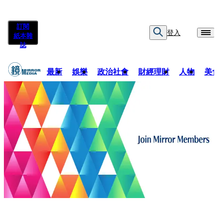
訂閱
登入
紙本雜
誌
最新
娛樂
政治社會
財經理財
人物
美