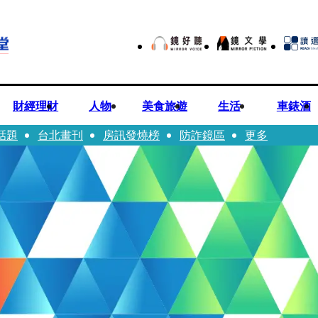
財經理財
人物
美食旅遊
生活
車錶酒
話題
台北畫刊
房訊發燒榜
防詐鏡區
更多