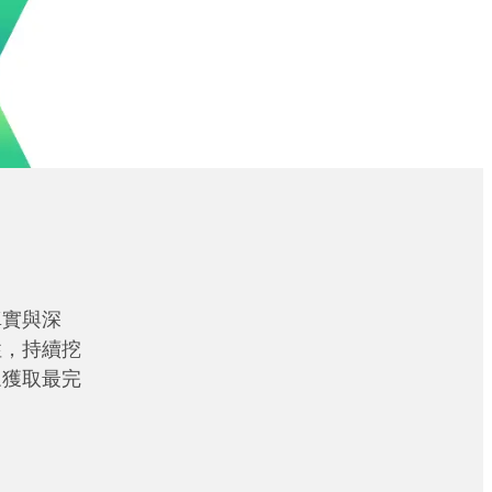
真實與深
性，持續挖
眾獲取最完