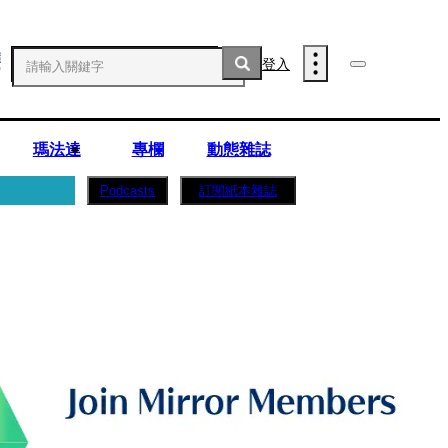
登入
瑪法達
專欄
動態雜誌
訂閱紙本雜誌
Podcasts