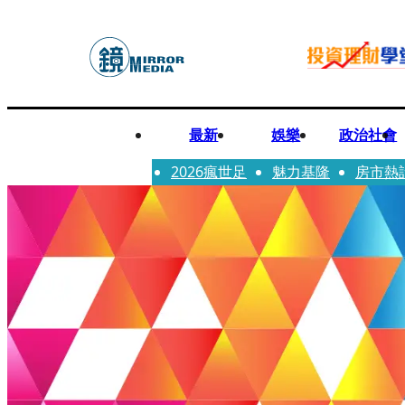
最新
娛樂
政治社會
2026瘋世足
魅力基隆
房市熱