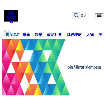
訂閱
登入
紙本雜
誌
最新
娛樂
政治社會
財經理財
人物
美