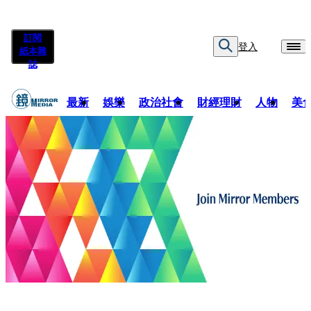
訂閱
登入
紙本雜
誌
最新
娛樂
政治社會
財經理財
人物
美