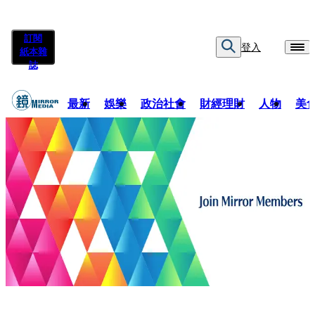
訂閱
登入
紙本雜
誌
最新
娛樂
政治社會
財經理財
人物
美