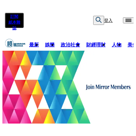
訂閱
登入
紙本雜
誌
最新
娛樂
政治社會
財經理財
人物
美