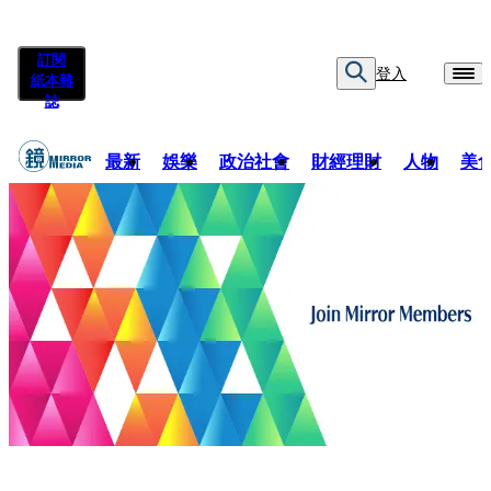
訂閱
登入
紙本雜
誌
最新
娛樂
政治社會
財經理財
人物
美