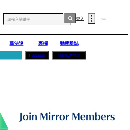
登入
瑪法達
專欄
動態雜誌
訂閱紙本雜誌
Podcasts