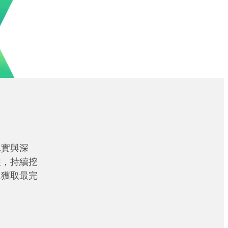
真實與深
性，持續挖
眾獲取最完