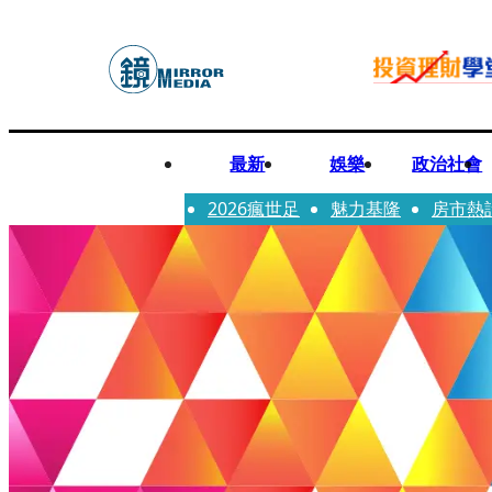
最新
娛樂
政治社會
2026瘋世足
魅力基隆
房市熱