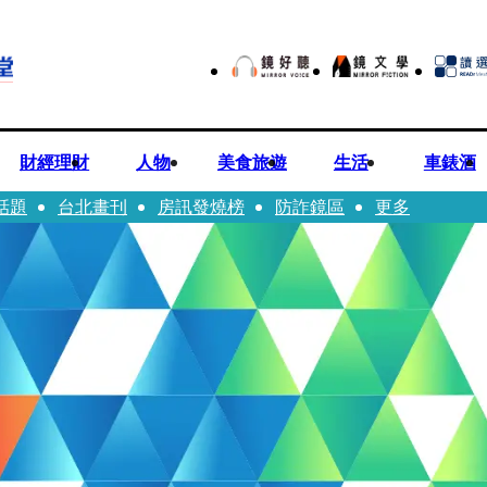
財經理財
人物
美食旅遊
生活
車錶酒
話題
台北畫刊
房訊發燒榜
防詐鏡區
更多