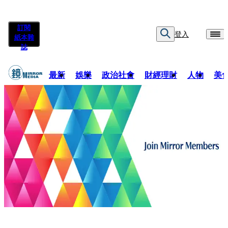
訂閱
登入
紙本雜
誌
最新
娛樂
政治社會
財經理財
人物
美