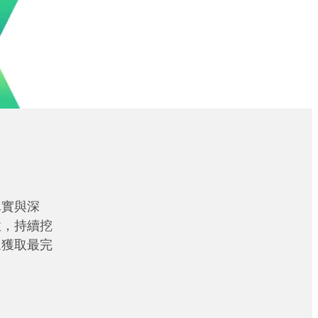
真實與深
性，持續挖
眾獲取最完