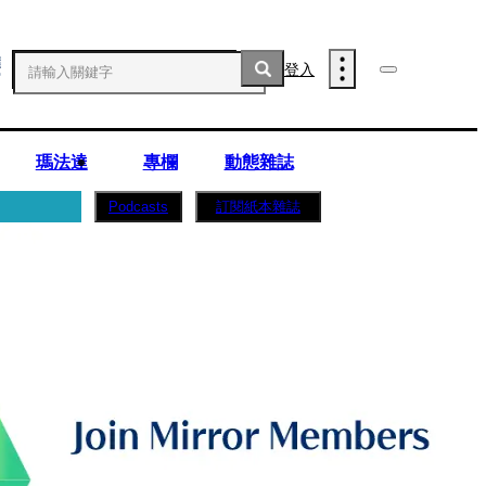
登入
瑪法達
專欄
動態雜誌
訂閱紙本雜誌
Podcasts