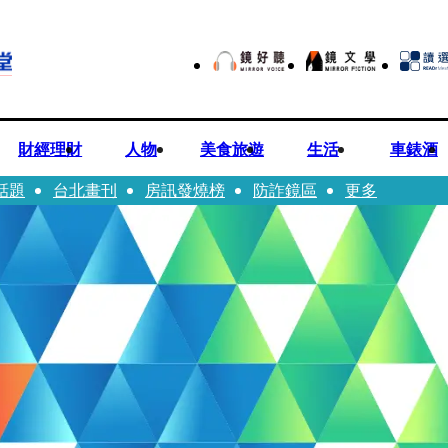
財經理財
人物
美食旅遊
生活
車錶酒
話題
台北畫刊
房訊發燒榜
防詐鏡區
更多