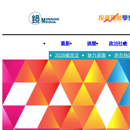
最新
娛樂
政治社會
2026瘋世足
魅力基隆
房市熱