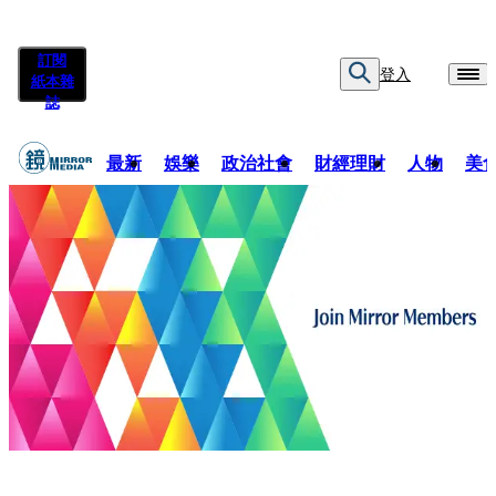
訂閱
登入
紙本雜
誌
最新
娛樂
政治社會
財經理財
人物
美