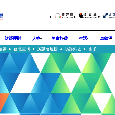
財經理財
人物
美食旅遊
生活
車錶酒
話題
台北畫刊
房訊發燒榜
防詐鏡區
更多