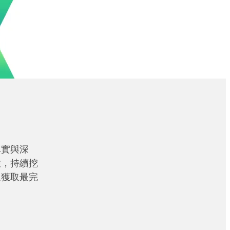
真實與深
性，持續挖
眾獲取最完