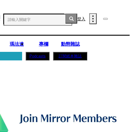
登入
瑪法達
專欄
動態雜誌
訂閱紙本雜誌
Podcasts