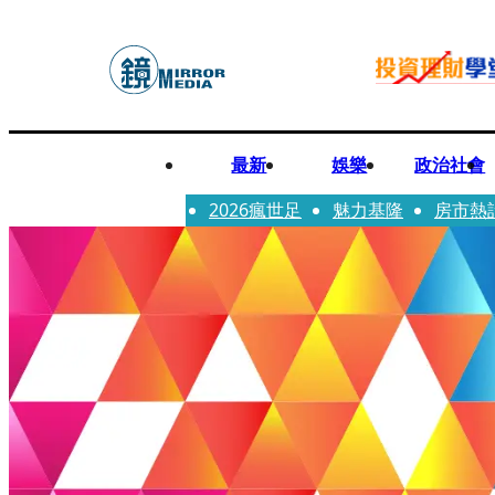
最新
娛樂
政治社會
2026瘋世足
魅力基隆
房市熱