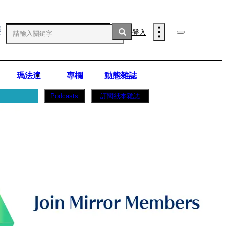
登入
瑪法達
專欄
動態雜誌
訂閱紙本雜誌
Podcasts