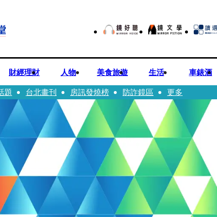
財經理財
人物
美食旅遊
生活
車錶酒
話題
台北畫刊
房訊發燒榜
防詐鏡區
更多