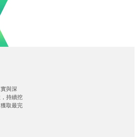
真實與深
性，持續挖
眾獲取最完