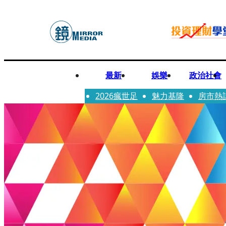
最新
娛樂
政治社會
2026瘋世足
魅力基隆
房市熱