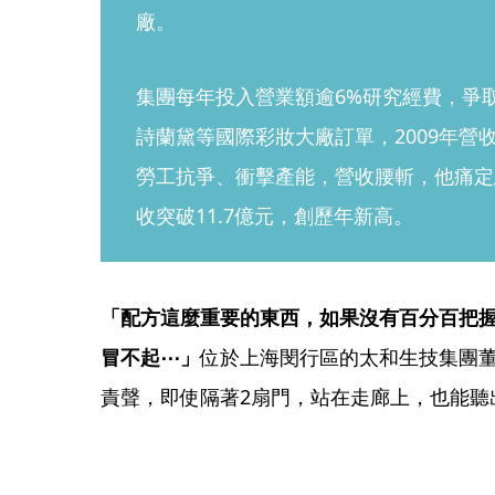
廠。
集團每年投入營業額逾6%研究經費，爭取L
詩蘭黛等國際彩妝大廠訂單，2009年營
勞工抗爭、衝擊產能，營收腰斬，他痛定
收突破11.7億元，創歷年新高。
「配方這麼重要的東西，如果沒有百分百把
冒不起⋯」
位於上海閔行區的太和生技集團
責聲，即使隔著2扇門，站在走廊上，也能聽