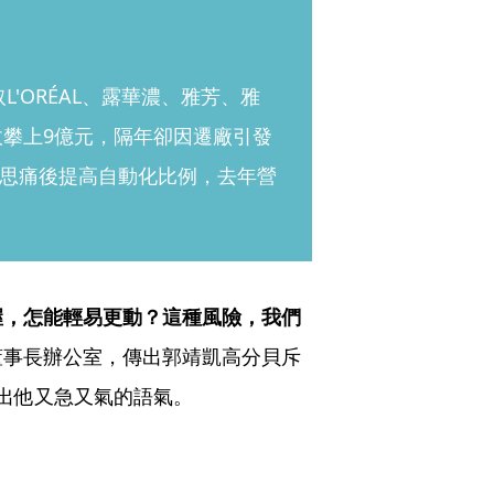
'ORÉAL、露華濃、雅芳、雅
收攀上9億元，隔年卻因遷廠引發
思痛後提高自動化比例，去年營
握，怎能輕易更動？這種風險，我們
董事長辦公室，傳出郭靖凱高分貝斥
出他又急又氣的語氣。