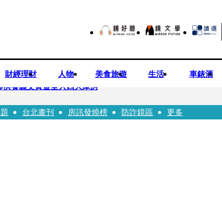
財經理財
人物
美食旅遊
生活
車錶酒
師供養義父黃金全入四大庫房
話題
台北畫刊
房訊發燒榜
防詐鏡區
更多
視預算」 盼在野三思：改凍結處理受質疑項目
先鬼》回桃影娘家 《長安的荔枝》桃影加映一票難求