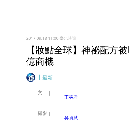
2017.09.18 11:00
臺北時間
【妝點全球】神祕配方被L'
億商機
最新
文
王筱君
攝影
吳貞慧