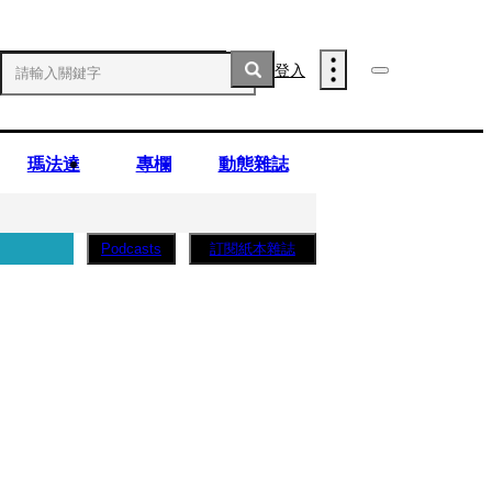
登入
瑪法達
專欄
動態雜誌
訂閱紙本雜誌
Podcasts