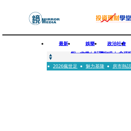
最新
娛樂
政治社會
快訊
創「互道」詐騙慈濟！ 女律
2026瘋世足
快訊
魅力基隆
房市熱
前時力黨魁表態「反對刪公
快訊
六強片齊聚桃影 小薰《祖