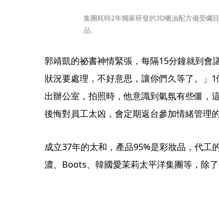
集團耗時2年獨家研發的3D蠟油配方備受矚
品。
郭靖凱的祕書神情緊張，每隔15分鐘就到會
狀況要處理，不好意思，讓你們久等了。」1
出辦公室，拍照時，他意識到氣氛有些僵，
後悔對員工太凶，會定期返台參加情緒管理
成立37年的太和，產品95%是彩妝品，代工的國
濃、Boots、韓國愛茉莉太平洋集團等，除