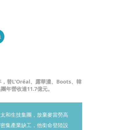
員
L'Oréal、露華濃、Boots、韓
年營收達11.7億元。
理太和生技集團，放棄麥當勞高
力密集產業缺工，他銜命登陸設