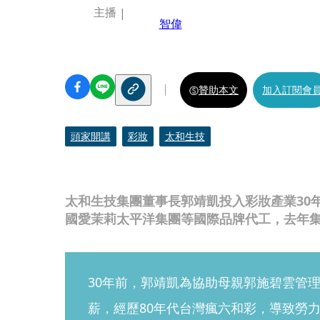
主播
智偉
贊助本文
加入訂閱會
頭家開講
彩妝
太和生技
太和生技集團董事長郭靖凱投入彩妝產業30年，替
國愛茉莉太平洋集團等國際品牌代工，去年集團
30年前，郭靖凱為協助母親郭施碧雲管
薪，經歷80年代台灣瘋六和彩，導致勞