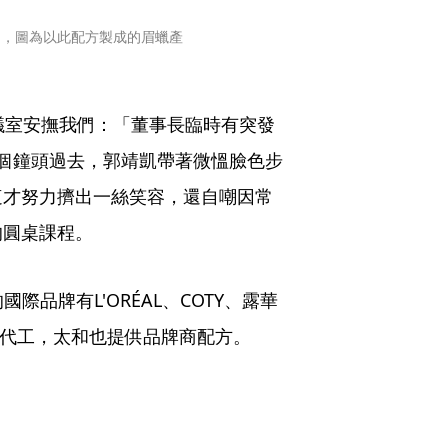
目，圖為以此配方製成的眉蠟產
議室安撫我們：「董事長臨時有突發
個鐘頭過去，郭靖凱帶著微慍臉色步
這才努力擠出一絲笑容，還自嘲因常
的圓桌課程。
際品牌有L'ORÉAL、COTY、露華
了代工，太和也提供品牌商配方。