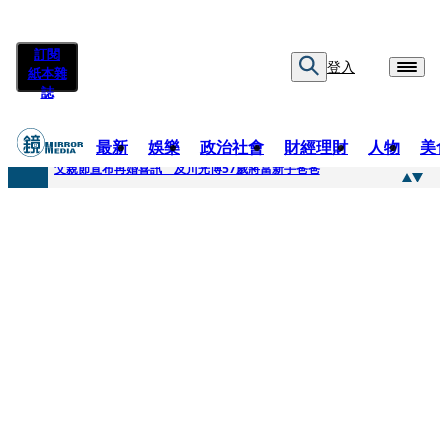
訂閱
登入
紙本雜
誌
最新
娛樂
政治社會
財經理財
人物
美
快訊
父親節宣布再婚喜訊 及川光博57歲將當新手爸爸
快訊
改姓斷開阿湯哥！20歲舒莉首登台「1人分飾4角」 觀眾驚艷：錯怪星二代了
快訊
「愛露奶」私訊流出！小24歲女友爆當小三「大鬧病房氣孕婦」 姜厚任不忍回應了