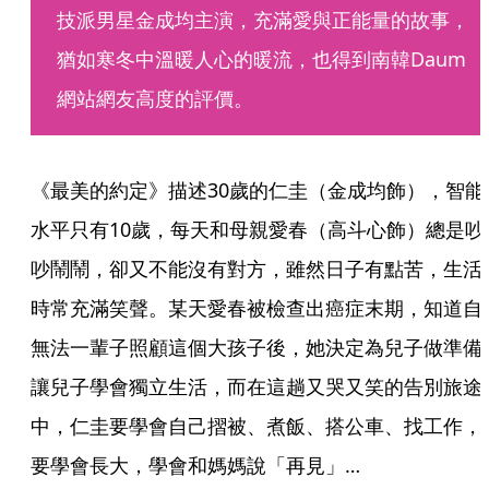
技派男星金成均主演，充滿愛與正能量的故事，
猶如寒冬中溫暖人心的暖流，也得到南韓Daum
網站網友高度的評價。
《最美的約定》描述30歲的仁圭（金成均飾），智能
水平只有10歲，每天和母親愛春（高斗心飾）總是吵
吵鬧鬧，卻又不能沒有對方，雖然日子有點苦，生活
時常充滿笑聲。某天愛春被檢查出癌症末期，知道自
無法一輩子照顧這個大孩子後，她決定為兒子做準備
讓兒子學會獨立生活，而在這趟又哭又笑的告別旅途
中，仁圭要學會自己摺被、煮飯、搭公車、找工作，
要學會長大，學會和媽媽說「再見」…