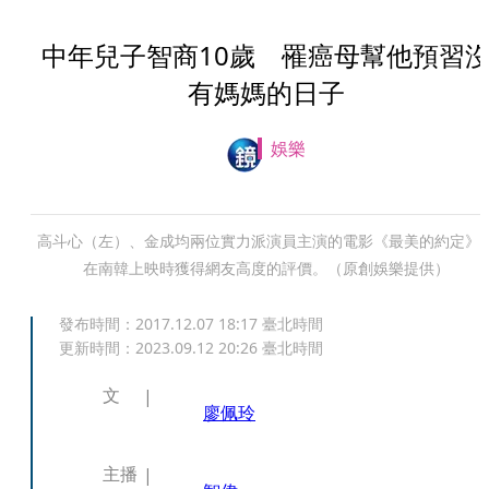
中年兒子智商10歲 罹癌母幫他預習
有媽媽的日子
娛樂
高斗心（左）、金成均兩位實力派演員主演的電影《最美的約定》
在南韓上映時獲得網友高度的評價。（原創娛樂提供）
發布時間：
2017.12.07 18:17
臺北時間
更新時間：
2023.09.12 20:26
臺北時間
文
廖佩玲
主播