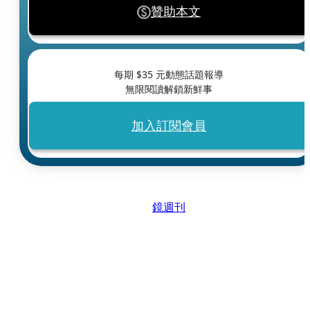
贊助本文
每期 $
35
元動態話題報導
無限閱讀解鎖新鮮事
加入訂閱會員
鏡週刊