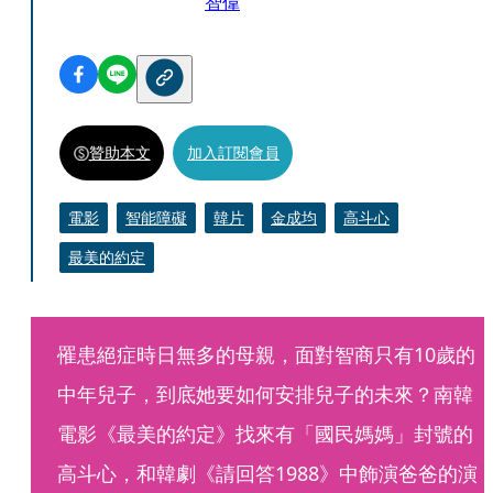
智偉
贊助本文
加入訂閱會員
電影
智能障礙
韓片
金成均
高斗心
最美的約定
罹患絕症時日無多的母親，面對智商只有10歲的
中年兒子，到底她要如何安排兒子的未來？南韓
電影《最美的約定》找來有「國民媽媽」封號的
高斗心，和韓劇《請回答1988》中飾演爸爸的演