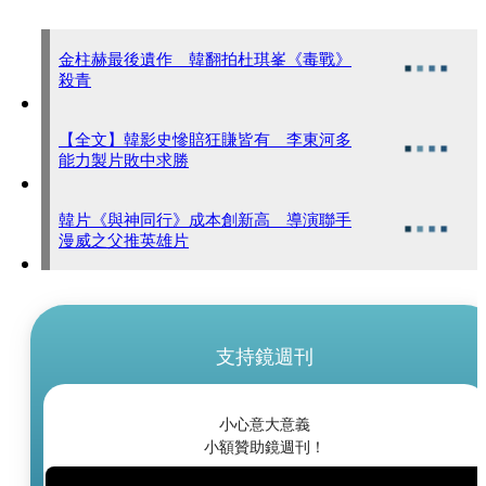
金柱赫最後遺作 韓翻拍杜琪峯《毒戰》
殺青
【全文】韓影史慘賠狂賺皆有 李東河多
能力製片敗中求勝
韓片《與神同行》成本創新高 導演聯手
漫威之父推英雄片
支持鏡週刊
小心意大意義
小額贊助鏡週刊！