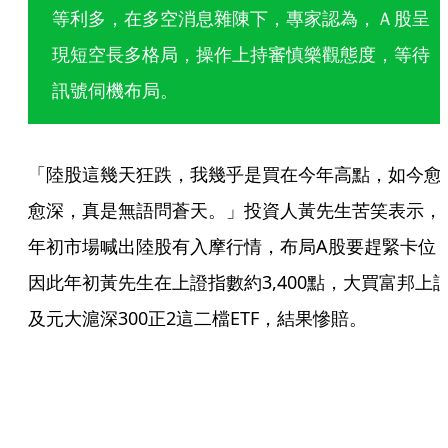
等利多，在多空消息雜陳下，專家認為，Ａ股呈
現短空長多格局，操作上持審慎樂觀態度，等待
訊號伺機布局。
「陸股這幾天狂跌，我幾乎是買在今年高點，如今愈
愈深，真是無語問蒼天。」投資人黃先生苦笑表示，
年初市場喊出陸股有入摩行情，布局A股要趕緊卡位
因此年初黃先生在上證指數約3,400點，大買富邦上
及元大滬深300正2這二檔ETF，結果慘賠。