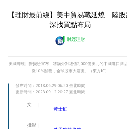
【理財最前線】美中貿易戰延燒 陸股
深找買點布局
財經理財
美國總統川普變臉宣布，將額外對總值2,000億美元的中國進口商品
徵10％關稅，全球股市大震盪。（東方IC）
發布時間：
2018.06.29 06:20
臺北時間
更新時間：
2023.09.12 20:27
臺北時間
文
黃士庭
攝影