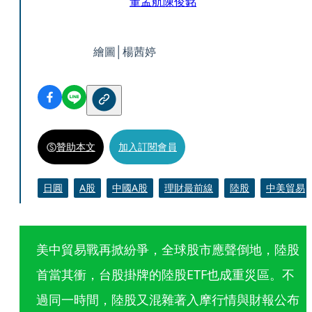
董孟航
陳俊銘
繪圖│楊茜婷
贊助本文
加入訂閱會員
日圓
A股
中國A股
理財最前線
陸股
中美貿易
美中貿易戰再掀紛爭，全球股市應聲倒地，陸股
首當其衝，台股掛牌的陸股ETF也成重災區。不
過同一時間，陸股又混雜著入摩行情與財報公布