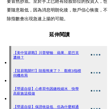
要冒然抄底。至於手上已經有陸股部位的投資人，也
要隨意殺低，因為消息明朗化後，散戶信心恢復，不
除指數會出現急速上揚的可能。
延伸閱讀
【美中貿易戰】川普變臉 蘋果、星巴克
遭殃？
【貿易戰開打】陸股熊來了？ 觀察3指標
伺機布局
【勞退自提】心疼荷包因繳稅縮水 快學
高薪族這樣做
【勞退自提】保證收益低 但為什麼精通