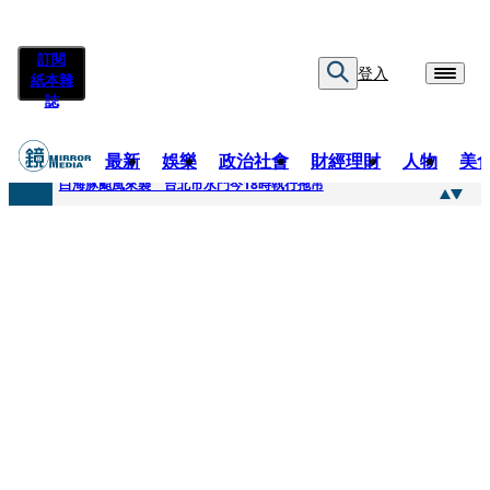
訂閱
登入
紙本雜
誌
最新
娛樂
政治社會
財經理財
人物
美
快訊
白海豚颱風來襲 台北市水門今18時執行拖吊
快訊
AKIRA台北唱到一半突收兒子告白「爸爸I LOVE YOU」 驚喜林志玲同步曝光父親節「披薩蛋糕」
快訊
獨家／TWICE Mina一進華山「天空秒變臉」！ONCE狂風暴雨死守 畫面曝光2.5萬人笑翻