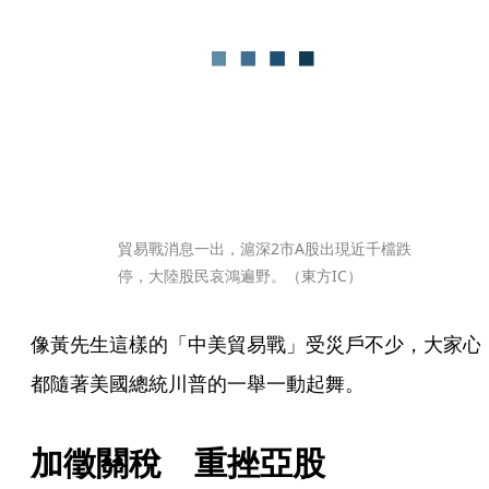
貿易戰消息一出，滬深2市A股出現近千檔跌
停，大陸股民哀鴻遍野。（東方IC）
像黃先生這樣的「中美貿易戰」受災戶不少，大家心
都隨著美國總統川普的一舉一動起舞。
加徵關稅　重挫亞股