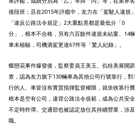
車評鑑，成績分別為「乙」等與「丙」等，在業界名
後段班；且在2015年評鑑中，友力在「駕駛人違規」
「違反公路法令規定」2大重點竟都是最低分「0
分」，根本不合格，另有六百餘件違規未結案、14輛
車未檢驗，司機酒駕更達67件等「驚人紀錄」。
蝶戀花事件爆發後，監察委員王美玉、仉桂美展開調
查，認為友力旗下130輛車為其他公司行號靠行，對
行的人、車皆沒有實質指揮監督權限，就坐收靠行費
根本是空有公司，違背公路法令規範，成為公共安全
不定時炸彈。交通部也被認定放任其持續營業，涉及
職。