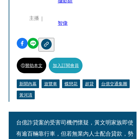
攝影組
主播
智偉
贊助本文
加入訂閱會員
新聞內幕
遊覽車
蝶戀花
超貸
台億交通集團
黃河清
台億詐貸案的受害司機們懷疑，黃文明家族即使
有逾百輛靠行車，但若無業內人士配合貸款，勢