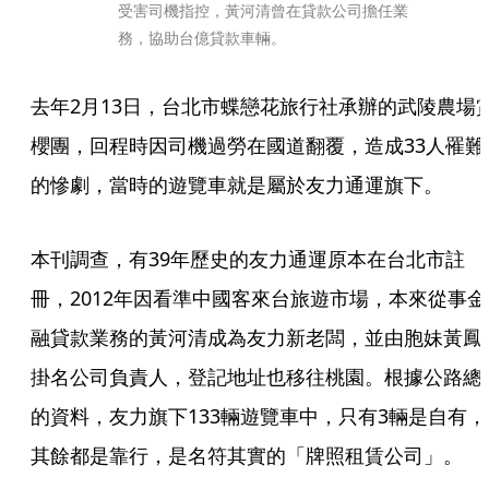
受害司機指控，黃河清曾在貸款公司擔任業
務，協助台億貸款車輛。
去年2月13日，台北市蝶戀花旅行社承辦的武陵農場
櫻團，回程時因司機過勞在國道翻覆，造成33人罹難
的慘劇，當時的遊覽車就是屬於友力通運旗下。
本刊調查，有39年歷史的友力通運原本在台北市註
冊，2012年因看準中國客來台旅遊市場，本來從事金
融貸款業務的黃河清成為友力新老闆，並由胞妹黃鳳
掛名公司負責人，登記地址也移往桃園。根據公路總
的資料，友力旗下133輛遊覽車中，只有3輛是自有，
其餘都是靠行，是名符其實的「牌照租賃公司」。