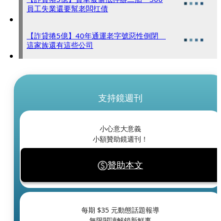
員工失業還要幫老闆扛債
【詐貸捲5億】40年通運老字號惡性倒閉
這家族還有這些公司
支持鏡週刊
小心意大意義
小額贊助鏡週刊！
贊助本文
每期 $
35
元動態話題報導
無限閱讀解鎖新鮮事