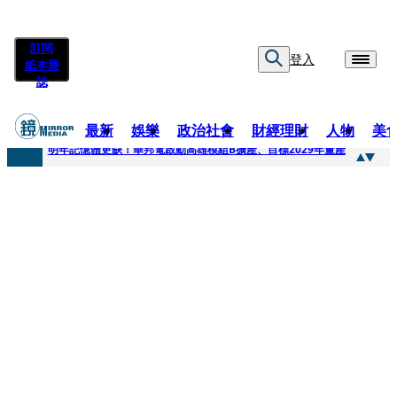
訂閱
登入
紙本雜
誌
最新
娛樂
政治社會
財經理財
人物
美
快訊
明年記憶體更缺！華邦電啟動高雄模組B擴產、目標2029年量產
快訊
5566小刀爆離婚台玻千金！14年豪門婚碎原因曝 岳母徐莉玲風暴意外揭家族祕辛
快訊
白海豚颱風攪局 客家親子劇《燈怪》新北場改期演出