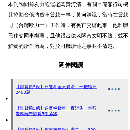
本刊詢問前友力通運老闆黃河清，有關台億靠行司機
其協助台億將貨車貸款一事，黃河清說，當時在貸款
司（台灣歐力士）工作時，有長官交辦此事，他離職
已移交同事辦理，且他跟台億老闆黃文明不熟，並不
解黃的所作所為，對於司機所述之事並不清楚。
延伸閱讀
【詐貸捲5億】日進斗金又愛賭 一把輸掉
2400萬
【詐貸捲5億】逾百輛貨車一夜消失 車行
老闆離奇詐貸5億落跑
【詐貸捲5億】貨車被偷抵押辦二胎 300