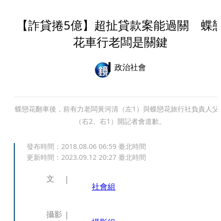
【詐貸捲5億】超扯貸款案能過關 蝶
花車行老闆是關鍵
政治社會
蝶戀花翻車後，前有力老闆黃河清（左1）與蝶戀花旅行社負責人父
（右2、右1）開記者會道歉。
發布時間：
2018.08.06 06:59
臺北時間
更新時間：
2023.09.12 20:27
臺北時間
文
社會組
攝影