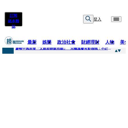
訂閱
登入
紙本雜
誌
最新
娛樂
政治社會
財經理財
人物
美
快訊
廖峻中風前妻「父親節餵飯照顧」 兒曬溫馨背影感慨：不計前嫌的真愛
快訊
封面故事／商場恩怨 曖昧多女 姦情被人夫發現 鎢業大亨恐因情仇遭虐殺
快訊
封面故事／飛行履歷助太空產業生態系成形 衛星火箭供應鏈台廠名單曝光