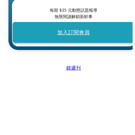
每期 $
35
元動態話題報導
無限閱讀解鎖新鮮事
加入訂閱會員
鏡週刊