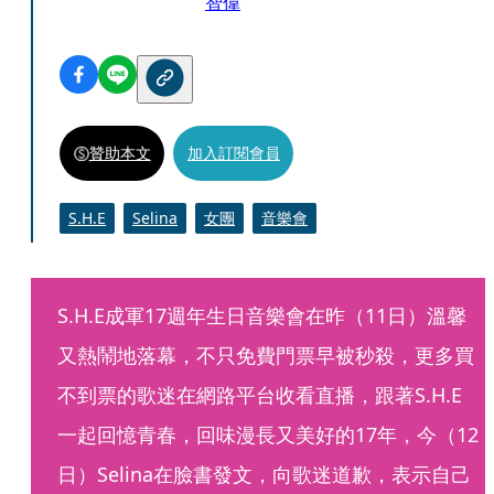
智偉
贊助本文
加入訂閱會員
S.H.E
Selina
女團
音樂會
S.H.E成軍17週年生日音樂會在昨（11日）溫馨
又熱鬧地落幕，不只免費門票早被秒殺，更多買
不到票的歌迷在網路平台收看直播，跟著S.H.E
一起回憶青春，回味漫長又美好的17年，今（12
日）Selina在臉書發文，向歌迷道歉，表示自己