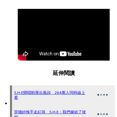
延伸閱讀
S.H.E開唱勁寶出風頭 264萬人同時線上
看
穿婚紗挽手走紅毯 S.H.E：我們嫁給了彼
此