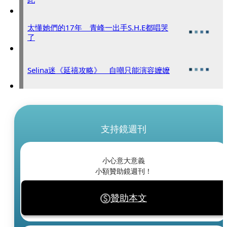
太懂她們的17年 青峰一出手S.H.E都唱哭
了
Selina迷《延禧攻略》 自嘲只能演容嬤嬤
支持鏡週刊
小心意大意義
小額贊助鏡週刊！
贊助本文