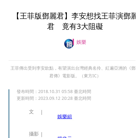
【王菲版鄧麗君】李安想找王菲演鄧麗
君 竟有3大阻礙
娛樂
王菲傳出受到李安欽點，有望演出台灣經典名伶、紅遍亞洲的《鄧
君傳》電影版。（東方IC）
發布時間：
2018.10.31 05:58
臺北時間
更新時間：
2023.09.12 20:28
臺北時間
文
娛樂組
攝影