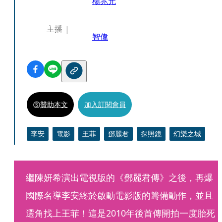
楊兆元
主播
智偉
贊助本文
加入訂閱會員
李安
電影
王菲
鄧麗君
探照鏡
幻樂之城
繼陳妍希演出電視版的《鄧麗君傳》之後，再爆
國際名導李安終於啟動電影版的籌備動作，並且
選角找上王菲！這是2010年後首傳開拍一度胎死