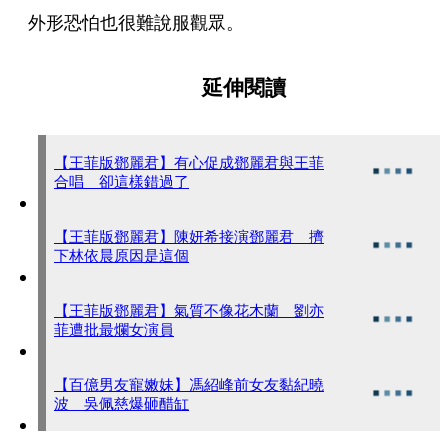
外形恐怕也很難說服觀眾。
延伸閱讀
【王菲版鄧麗君】有心促成鄧麗君與王菲
合唱 卻這樣錯過了
【王菲版鄧麗君】陳妍希接演鄧麗君 擠
下林依晨原因是這個
【王菲版鄧麗君】氣質不像花木蘭 劉亦
菲遭批最爛女演員
【百億男友寵嫩妹】馮紹峰前女友黏紀曉
波 吳佩慈爆砸醋缸