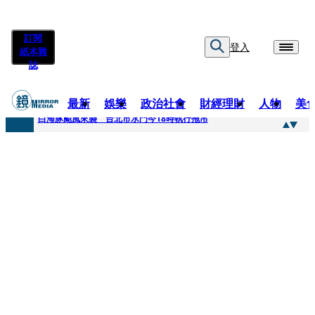
訂閱
登入
紙本雜
誌
最新
娛樂
政治社會
財經理財
人物
美
快訊
白海豚颱風來襲 台北市水門今18時執行拖吊
快訊
AKIRA台北唱到一半突收兒子告白「爸爸I LOVE YOU」 驚喜林志玲同步曝光父親節「披薩蛋糕」
快訊
獨家／TWICE Mina一進華山「天空秒變臉」！ONCE狂風暴雨死守 畫面曝光2.5萬人笑翻