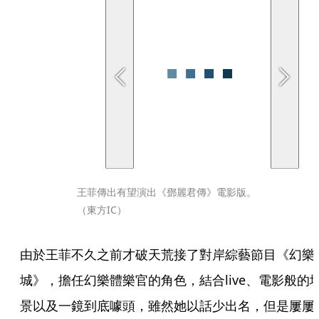
王菲傳出有望演出《鄧麗君傳》電影版。
（東方IC）
由於王菲不久之前才破天荒接了對岸綜藝節目《幻樂
城》，擔任幻樂體樂官的角色，結合live、電影般的
景以及一鏡到底噱頭，雖然她以話少出名，但是屢屢