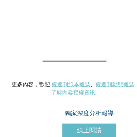
更多內容，歡迎
鏡週刊紙本雜誌
、
鏡週刊動態雜誌
了解內容授權資訊
。
獨家深度分析報導
線上閱讀