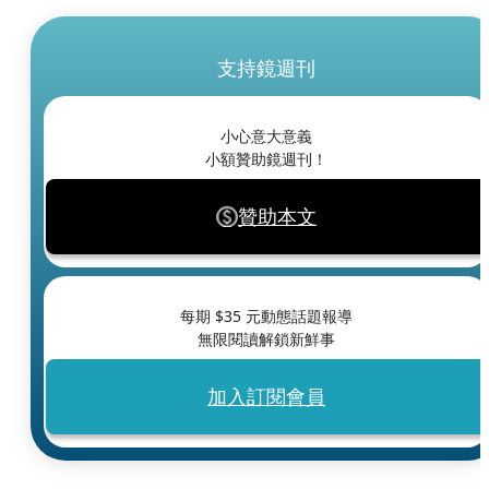
支持鏡週刊
小心意大意義
小額贊助鏡週刊！
贊助本文
每期 $
35
元動態話題報導
無限閱讀解鎖新鮮事
加入訂閱會員