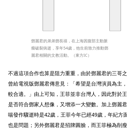
鄧麗君的弟弟鄧長禧，在上海因腹部主動脈
瘤破裂病逝，享年54歲，他生前致力推動鄧
麗君相關的文教活動。（東方IC）
不過這項合作也算是阻力重重，由於鄧麗君的三哥之
曾給電視版鄧麗君傳意見：「希望是台灣演員為主，
較合適。」由上可知，王菲並非台灣人，因此對於王
是否符合鄧家人想像，又增添一大變數。加上鄧麗君
喘發作驟逝時是42歲，王菲今年已經49歲，年紀方面
也是問題；另外鄧麗君是招牌圓臉，而王菲極為削瘦